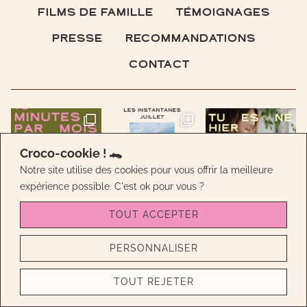
FILMS DE FAMILLE
TÉMOIGNAGES
PRESSE
RECOMMANDATIONS
CONTACT
Croco-cookie ! 🐊
Notre site utilise des cookies pour vous offrir la meilleure
expérience possible. C'est ok pour vous ?
TOUT ACCEPTER
PERSONNALISER
© 2026
CROCOMAMAN
• AVEC 🤍 PAR
AMEENA
MIAH
•
MENTIONS LÉGALES
•
CONDITIONS
GÉNÉRALES DE VENTE
TOUT REJETER