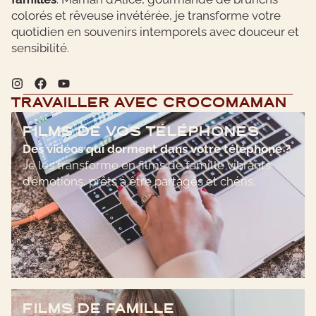
colorés et rêveuse invétérée, je transforme votre
quotidien en souvenirs intemporels avec douceur et
sensibilité.
TRAVAILLER AVEC CROCOMAMAN
FILMS DE VOS TÉLÉPHONES
Des vidéos qui dorment dans votre téléphone ?
Je les transforme en films de famille vibrants
d’émotions, prêts à être partagés et chéris.
FILMS DE FAMILLE