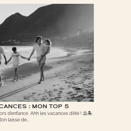
CANCES : MON TOP 5
ors d’enfance Ahh les vacances d’été ! ⛱🏝
n laisse de...