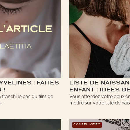
YVELINES : FAITES
LISTE DE NAISSA
 !
ENFANT : IDÉES 
 franchi le pas du film de
Vous attendez votre deuxiè
..
mettre sur votre liste de nais
CONSEIL VIDÉO