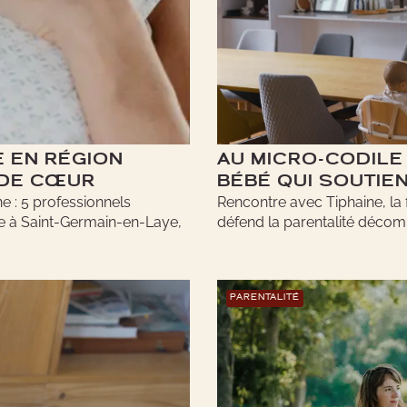
 EN RÉGION
AU MICRO-CODILE 
 DE CŒUR
BÉBÉ QUI SOUTIE
e : 5 professionnels
Rencontre avec Tiphaine, la
e à Saint-Germain-en-Laye,
défend la parentalité décomp
PARENTALITÉ